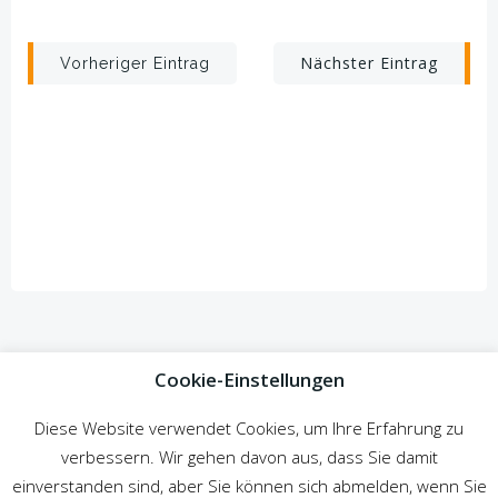
Beitragsnavigation
Beitragsnav
Nächster Eintrag
Vorheriger Eintrag
Cookie-Einstellungen
Diese Website verwendet Cookies, um Ihre Erfahrung zu
verbessern. Wir gehen davon aus, dass Sie damit
© 2026 Zur Gemütlichen Ecke. Created for free using
einverstanden sind, aber Sie können sich abmelden, wenn Sie
WordPress and
Colibri