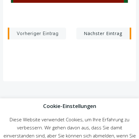
Beitragsnavigation
Beitragsnav
Nächster Eintrag
Vorheriger Eintrag
Cookie-Einstellungen
Diese Website verwendet Cookies, um Ihre Erfahrung zu
verbessern. Wir gehen davon aus, dass Sie damit
© 2026 Zur Gemütlichen Ecke. Created for free using
einverstanden sind, aber Sie können sich abmelden, wenn Sie
WordPress and
Colibri